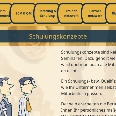
erim
Beratung &
Trainer
Partner
SCM & QM
Üb
ement
Schulung
netzwerk
netzwerk
Schulungskonzepte
Schulungskonzepte sind ke
Seminaren. Dazu gehört vie
wird und man auch alle Mit
erreicht.
Ein Schulungs- bzw. Qualifiz
wie Ihr Unternehmen selbst
Mitarbeitern passen.
Deshalb erarbeiten die Be
Ihnen Ihr persönliches ma