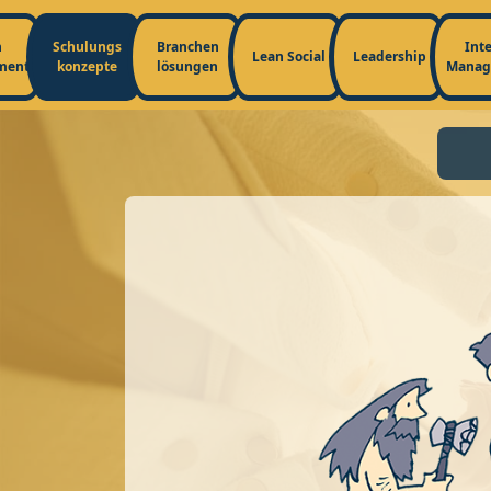
n
Schulungs
Branchen
Int
Lean Social
Leadership
ment
konzepte
lösungen
Manag